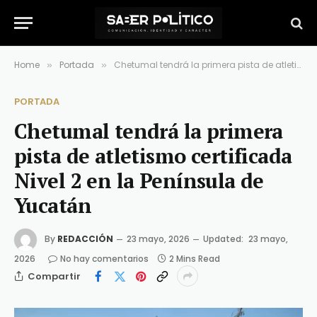
Home
Portada
Chetumal tendrá la primera pista de atletismo certificada Nivel 2 en la Península de Yucatán
»
»
PORTADA
Chetumal tendrá la primera
pista de atletismo certificada
Nivel 2 en la Península de
Yucatán
By
REDACCIÓN
23 mayo, 2026
Updated:
23 mayo,
2026
No hay comentarios
2 Mins Read
Compartir