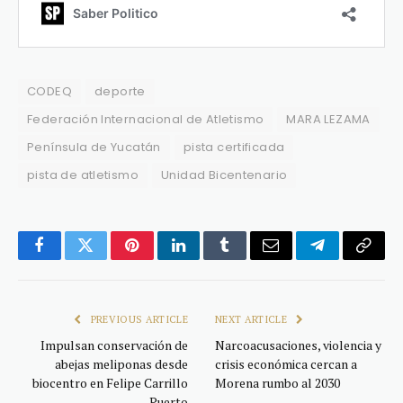
CODEQ
deporte
Federación Internacional de Atletismo
MARA LEZAMA
Península de Yucatán
pista certificada
pista de atletismo
Unidad Bicentenario
Facebook
Twitter
Pinterest
LinkedIn
Tumblr
Email
Telegram
Copy
Link
PREVIOUS ARTICLE
NEXT ARTICLE
Impulsan conservación de
Narcoacusaciones, violencia y
abejas meliponas desde
crisis económica cercan a
biocentro en Felipe Carrillo
Morena rumbo al 2030
Puerto