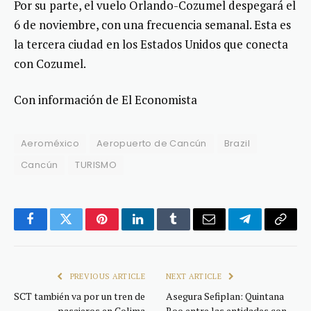
Por su parte, el vuelo Orlando-Cozumel despegará el
6 de noviembre, con una frecuencia semanal. Esta es
la tercera ciudad en los Estados Unidos que conecta
con Cozumel.
Con información de El Economista
Aeroméxico
Aeropuerto de Cancún
Brazil
Cancún
TURISMO
Facebook
Twitter
Pinterest
LinkedIn
Tumblr
Email
Telegram
Copy
Link
PREVIOUS ARTICLE
NEXT ARTICLE
SCT también va por un tren de
Asegura Sefiplan: Quintana
pasajeros en Colima
Roo entre las entidades con