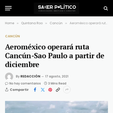
Home
Quintana Roo
Cancún
Aeroméxico operará ruta Cancún-Sao Paulo a partir de diciembre
»
»
»
CANCÚN
Aeroméxico operará ruta
Cancún-Sao Paulo a partir de
diciembre
By
REDACCIÓN
17 agosto, 2021
No hay comentarios
3 Mins Read
Compartir