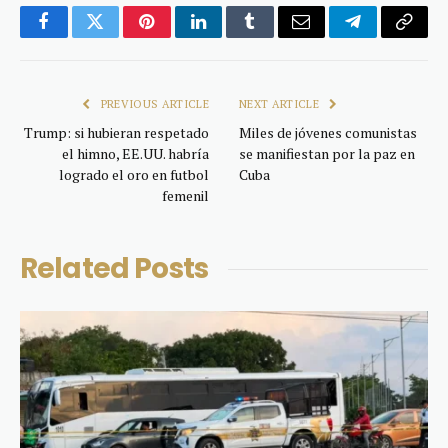
Facebook
Twitter
Pinterest
LinkedIn
Tumblr
Email
Telegram
Copy
Link
PREVIOUS ARTICLE
NEXT ARTICLE
Trump: si hubieran respetado
Miles de jóvenes comunistas
el himno, EE.UU. habría
se manifiestan por la paz en
logrado el oro en futbol
Cuba
femenil
Related
Posts