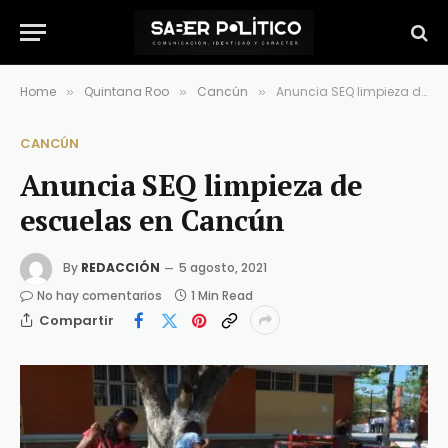
Home
Quintana Roo
Cancún
Anuncia SEQ limpieza de escuelas en Cancún
»
»
»
CANCÚN
Anuncia SEQ limpieza de
escuelas en Cancún
By
REDACCIÓN
5 agosto, 2021
No hay comentarios
1 Min Read
Compartir