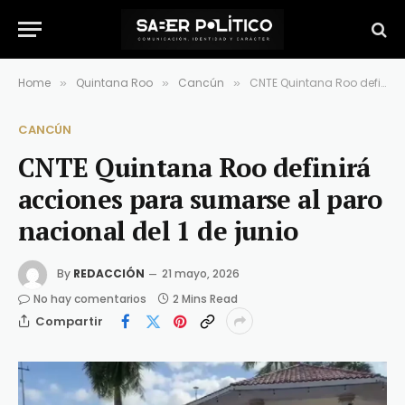
Home
Quintana Roo
Cancún
CNTE Quintana Roo definirá acciones para sumarse al paro nacional del 1 de junio
»
»
»
CANCÚN
CNTE Quintana Roo definirá
acciones para sumarse al paro
nacional del 1 de junio
By
REDACCIÓN
21 mayo, 2026
No hay comentarios
2 Mins Read
Compartir