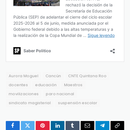
Aurora Moguel
Cancún
CNTE Quintana Roo
docentes
educación
Maestros
movilizaciones
paro nacional
sindicato magisterial
suspensión escolar
Facebook
Twitter
Pinterest
LinkedIn
Tumblr
Email
Telegram
Copy