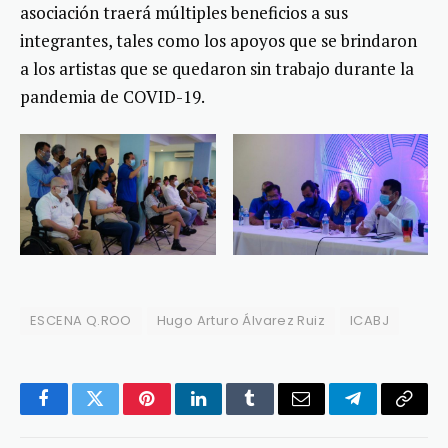
asociación traerá múltiples beneficios a sus
integrantes, tales como los apoyos que se brindaron
a los artistas que se quedaron sin trabajo durante la
pandemia de COVID-19.
ESCENA Q.ROO
Hugo Arturo Álvarez Ruiz
ICABJ
Facebook
Twitter
Pinterest
LinkedIn
Tumblr
Email
Telegram
Copy
Link