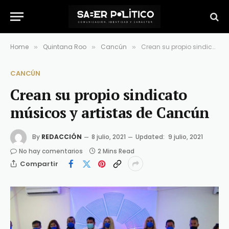
Home
Quintana Roo
Cancún
Crean su propio sindicato músicos y artistas de Cancún
»
»
»
CANCÚN
Crean su propio sindicato
músicos y artistas de Cancún
By
REDACCIÓN
8 julio, 2021
Updated:
9 julio, 2021
No hay comentarios
2 Mins Read
Compartir