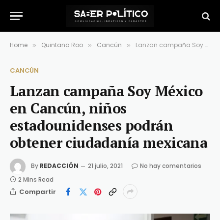
Home
Quintana Roo
Cancún
Lanzan campaña Soy México en Cancún, niños estadounidenses podrán obtener ciudadanía mexicana
»
»
»
CANCÚN
Lanzan campaña Soy México
en Cancún, niños
estadounidenses podrán
obtener ciudadanía mexicana
By
REDACCIÓN
21 julio, 2021
No hay comentarios
2 Mins Read
Compartir