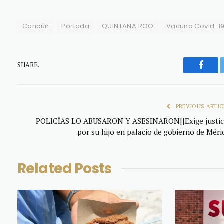
Cancún
Portada
QUINTANA ROO
Vacuna Covid-1
SHARE.
Faceb
PREVIOUS ARTIC
POLICÍAS LO ABUSARON Y ASESINARON||Exige justic
por su hijo en palacio de gobierno de Méri
Related
Posts