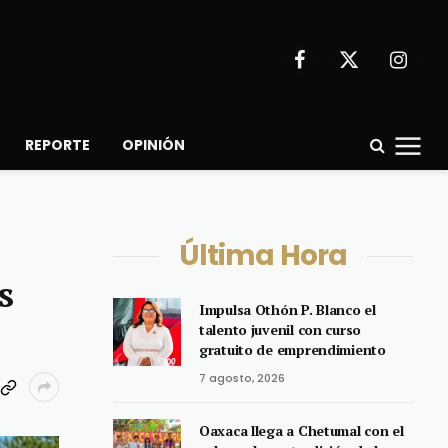
Facebook
X
Instagr
(Twitter)
REPORTE
OPINIÓN
Última Hora
s
Impulsa Othón P. Blanco el
talento juvenil con curso
gratuito de emprendimiento
7 agosto, 2026
Oaxaca llega a Chetumal con el