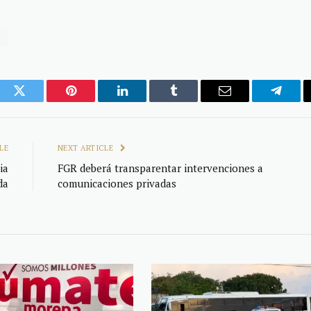
9
ook
Twitter
Pinterest
LinkedIn
Tumblr
Email
Telegr
LE
NEXT ARTICLE
ia
FGR deberá transparentar intervenciones a
da
comunicaciones privadas