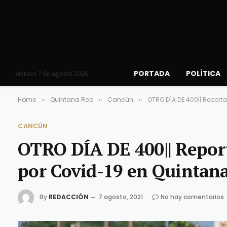
PORTADA
POLÍTICA
viernes 7 de agosto 2026
Home
Quintana Roo
Cancún
OTRO DÍA DE 400|| Report
»
»
»
CANCÚN
OTRO DÍA DE 400|| Report
por Covid-19 en Quintan
By
REDACCIÓN
7 agosto, 2021
No hay comentarios