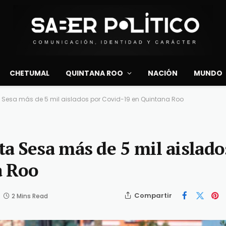
CHETUMAL
QUINTANA ROO
NACIÓN
MUNDO
a Sesa más de 5 mil aislados por Covid-19 en Quintana Roo
a Sesa más de 5 mil aislado
a Roo
Compartir
2 Mins Read