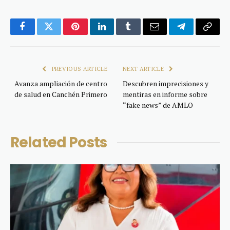
Facebook
Twitter
Pinterest
LinkedIn
Tumblr
Email
Telegram
Copy
Link
PREVIOUS ARTICLE
NEXT ARTICLE
Avanza ampliación de centro
Descubren imprecisiones y
de salud en Canchén Primero
mentiras en informe sobre
“fake news” de AMLO
Related
Posts