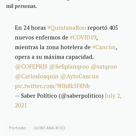
mil personas.
En 24 horas
#QuintanaRoo
reportó 405
nuevos enfermos de
#COVID19
,
mientras la zona hotelera de
#Cancún
,
opera a su máxima capacidad.
@COFEPRIS
@Sefiplanqroo
@satqroo
@CarlosJoaquin
@AytoCancun
pic.twitter.com/9Hh8k3F8Nb
— Saber Político (@saberpolitico)
July 2,
2021
Portada
QUINTANA ROO