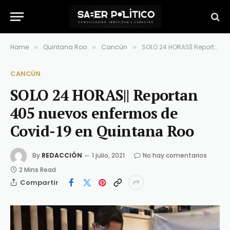
Home
Quintana Roo
Cancún
SOLO 24 HORAS|| Reportan 405 nuevos enfermos de Covid-19 en Quintana Roo
»
»
»
CANCÚN
SOLO 24 HORAS|| Reportan
405 nuevos enfermos de
Covid-19 en Quintana Roo
By
REDACCIÓN
1 julio, 2021
No hay comentarios
2 Mins Read
Compartir