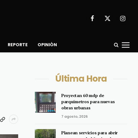
Facebook
X
Instagr
(Twitter)
REPORTE
OPINIÓN
Última Hora
Proyectan 60 mdp de
parquímetros para nuevas
obras urbanas
7 agosto, 2026
Planean servicios para abrir