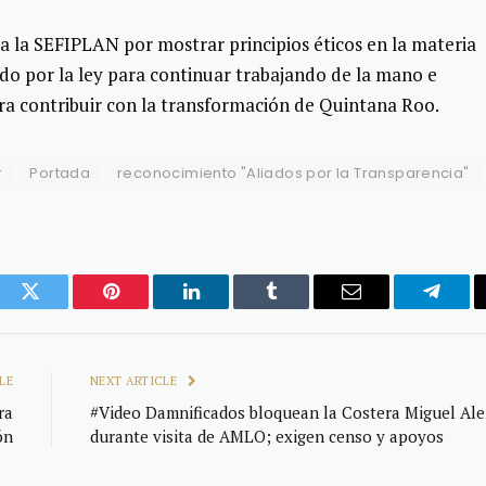
 la SEFIPLAN por mostrar principios éticos en la materia
do por la ley para continuar trabajando de la mano e
ara contribuir con la transformación de Quintana Roo.
r
Portada
reconocimiento "Aliados por la Transparencia"
ook
Twitter
Pinterest
LinkedIn
Tumblr
Email
Telegr
LE
NEXT ARTICLE
ra
#Video Damnificados bloquean la Costera Miguel Al
ón
durante visita de AMLO; exigen censo y apoyos