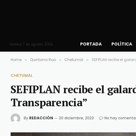
PORTADA
POLÍTICA
viernes 7 de agosto 2026
Home
Quintana Roo
Chetumal
SEFIPLAN recibe el gala
»
»
»
CHETUMAL
SEFIPLAN recibe el galard
Transparencia”
By
REDACCIÓN
20 diciembre, 2023
No hay comenta