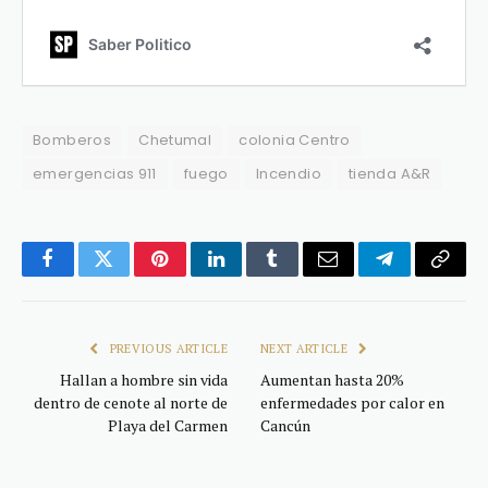
Bomberos
Chetumal
colonia Centro
emergencias 911
fuego
Incendio
tienda A&R
Facebook
Twitter
Pinterest
LinkedIn
Tumblr
Email
Telegram
Copy
Link
PREVIOUS ARTICLE
NEXT ARTICLE
Hallan a hombre sin vida
Aumentan hasta 20%
dentro de cenote al norte de
enfermedades por calor en
Playa del Carmen
Cancún