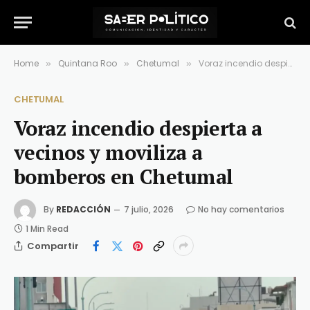
Home
Quintana Roo
Chetumal
Voraz incendio despierta a vecinos y moviliza a bomberos en Chetumal
»
»
»
CHETUMAL
Voraz incendio despierta a
vecinos y moviliza a
bomberos en Chetumal
By
REDACCIÓN
7 julio, 2026
No hay comentarios
1 Min Read
Compartir