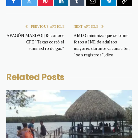
Facebook
Twitter
Pinterest
LinkedIn
Tumblr
Email
Telegram
Copy
Link
PREVIOUS ARTICLE
NEXT ARTICLE
APAGÓN MASIVO|| Reconoce
AMLO minimiza que se tome
CFE “Texas cortó el
fotos a INE de adultos
suministro de gas”
mayores durante vacunación;
“son registros”, dice
Related
Posts