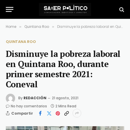
Home
Quintana Roo
Disminuye la pobreza laboral en Quintana Roo, durante primer semestre 2021: Coneval
»
»
QUINTANA ROO
Disminuye la pobreza laboral
en Quintana Roo, durante
primer semestre 2021:
Coneval
By
REDACCIÓN
21 agosto, 2021
No hay comentarios
2 Mins Read
Compartir