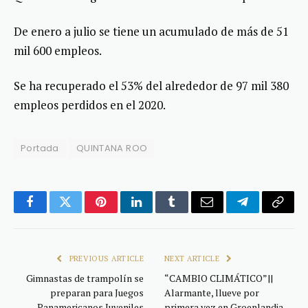
De enero a julio se tiene un acumulado de más de 51
mil 600 empleos.
Se ha recuperado el 53% del alrededor de 97 mil 380
empleos perdidos en el 2020.
Portada
QUINTANA ROO
Facebook
Twitter
Pinterest
LinkedIn
Tumblr
Email
Telegram
Copy
Link
PREVIOUS ARTICLE
NEXT ARTICLE
Gimnastas de trampolín se
“CAMBIO CLIMÁTICO”||
preparan para Juegos
Alarmante, llueve por
Panamericanos Juveniles
primera vez en Groenlandia