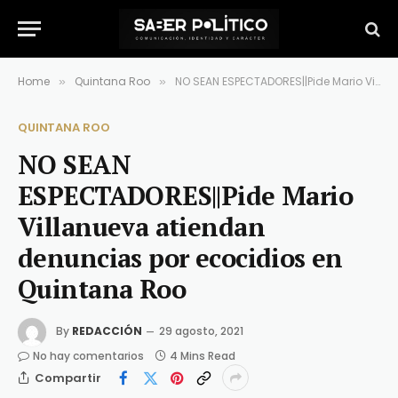
Home
Quintana Roo
NO SEAN ESPECTADORES||Pide Mario Villanueva atiendan denuncias por ecocidios en Quintana Roo
»
»
QUINTANA ROO
NO SEAN
ESPECTADORES||Pide Mario
Villanueva atiendan
denuncias por ecocidios en
Quintana Roo
By
REDACCIÓN
29 agosto, 2021
No hay comentarios
4 Mins Read
Compartir