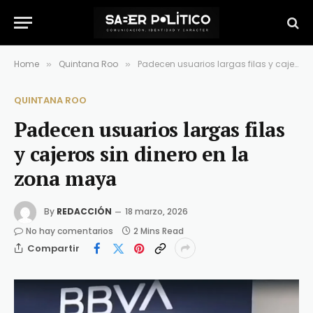
Home
Quintana Roo
Padecen usuarios largas filas y cajeros sin dinero en la zona maya
»
»
QUINTANA ROO
Padecen usuarios largas filas
y cajeros sin dinero en la
zona maya
By
REDACCIÓN
18 marzo, 2026
No hay comentarios
2 Mins Read
Compartir