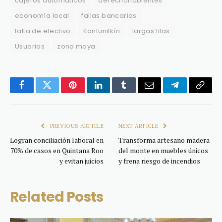
cajeros automáticos
derechohabientes
economía local
fallas bancarias
falta de efectivo
Kantunilkín
largas filas
Usuarios
zona maya
Facebook
Twitter
Pinterest
LinkedIn
Tumblr
Email
Telegram
Copy
Link
PREVIOUS ARTICLE
NEXT ARTICLE
Logran conciliación laboral en
Transforma artesano madera
70% de casos en Quintana Roo
del monte en muebles únicos
y evitan juicios
y frena riesgo de incendios
Related
Posts