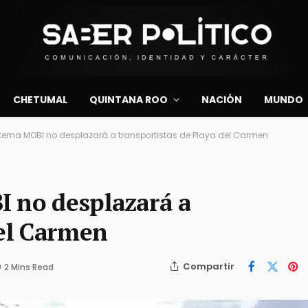
CHETUMAL
QUINTANA ROO
NACIÓN
MUNDO
tema MOBI no desplazará a transportistas de Playa del Carmen
I no desplazará a
del Carmen
Compartir
2 Mins Read