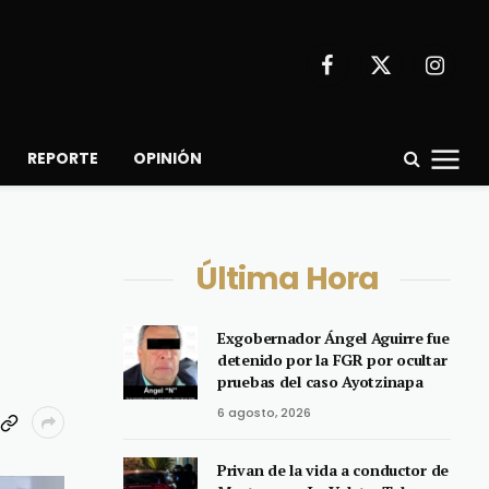
Facebook
X
Instagr
(Twitter)
REPORTE
OPINIÓN
Última Hora
Exgobernador Ángel Aguirre fue
detenido por la FGR por ocultar
pruebas del caso Ayotzinapa
6 agosto, 2026
Privan de la vida a conductor de