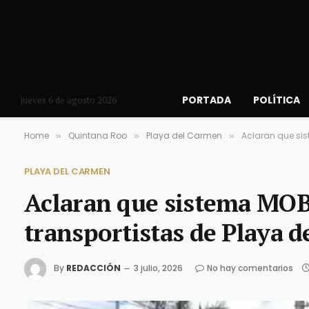
PORTADA
POLÍTICA
jueves 6 de agosto 2026
Home
Quintana Roo
Playa del Carmen
Aclaran que sis
»
»
»
PLAYA DEL CARMEN
Aclaran que sistema MOB
transportistas de Playa 
By
REDACCIÓN
3 julio, 2026
No hay comentarios