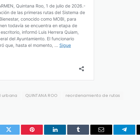
d urbana
QUINTANA ROO
reordenamiento de rutas
ook
Twitter
Pinterest
LinkedIn
Tumblr
Email
Telegr