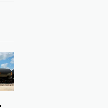
Link
a