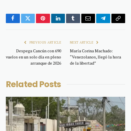
Facebook
Twitter
Pinterest
LinkedIn
Tumblr
Email
Telegram
Copy
Link
PREVIOUS ARTICLE
NEXT ARTICLE
Despega Cancún con 690
María Corina Machado:
vuelos en un solo día en pleno
“Venezolanos, llegó la hora
arranque de 2026
de la libertad”
Related
Posts