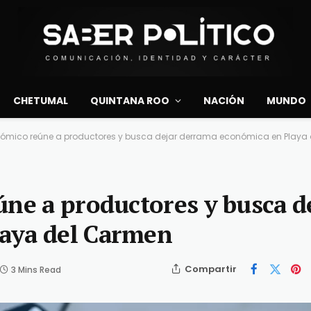
CHETUMAL
QUINTANA ROO
NACIÓN
MUNDO
onómico reúne a productores y busca dejar derrama económica en Playa
úne a productores y busca d
aya del Carmen
Compartir
3 Mins Read