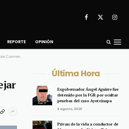
Facebook
X
Instagr
(Twitter)
REPORTE
OPINIÓN
 del Carmen
Última Hora
ejar
Exgobernador Ángel Aguirre fue
detenido por la FGR por ocultar
pruebas del caso Ayotzinapa
6 agosto, 2026
Privan de la vida a conductor de