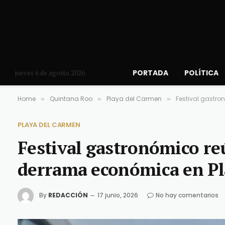
PORTADA
POLÍTICA
jueves 6 de agosto 2026
Home
Quintana Roo
Playa del Carmen
Festival gastr
»
»
»
PLAYA DEL CARMEN
Festival gastronómico re
derrama económica en Pl
By
REDACCIÓN
17 junio, 2026
No hay comentarios