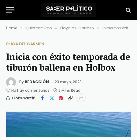
Home
Quintana Roo
Playa del Carmen
Inicia con éxito temporada de tiburón ballena en Holbox
»
»
»
PLAYA DEL CARMEN
Inicia con éxito temporada de
tiburón ballena en Holbox
By
REDACCIÓN
23 mayo, 2023
No hay comentarios
2 Mins Read
Compartir