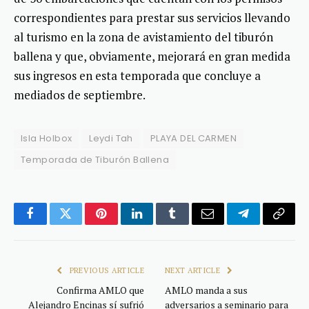
correspondientes para prestar sus servicios llevando
al turismo en la zona de avistamiento del tiburón
ballena y que, obviamente, mejorará en gran medida
sus ingresos en esta temporada que concluye a
mediados de septiembre.
Isla Holbox
Leydi Tah
PLAYA DEL CARMEN
Temporada de Tiburón Ballena
Facebook
Twitter
Pinterest
LinkedIn
Tumblr
Email
Telegram
Copy
Link
PREVIOUS ARTICLE
NEXT ARTICLE
Confirma AMLO que
AMLO manda a sus
Alejandro Encinas sí sufrió
adversarios a seminario para