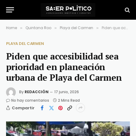
Home
Quintana Roo
Playa del Carmen
Piden que accesibilidad sea prioridad en planeación urbana de Playa del Carmen
»
»
»
PLAYA DEL CARMEN
Piden que accesibilidad sea
prioridad en planeación
urbana de Playa del Carmen
By
REDACCIÓN
17 junio, 2026
No hay comentarios
2 Mins Read
Compartir