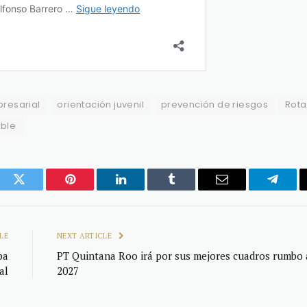
presarial
orientación juvenil
prevención de riesgos
Rota
able
ook
Twitter
Pinterest
LinkedIn
Tumblr
Email
Telegr
LE
NEXT ARTICLE
pa
PT Quintana Roo irá por sus mejores cuadros rumbo 
al
2027