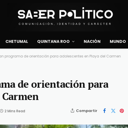
CHETUMAL
QUINTANA ROO
NACIÓN
MUNDO
ran programa de orientación para adolescentes en Playa del Carmen
ama de orientación para
l Carmen
Compartir
2 Mins Read