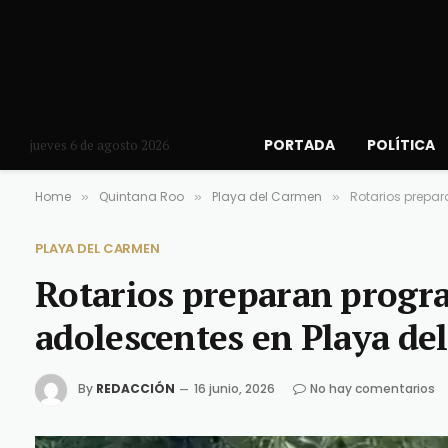
PORTADA
POLÍTICA
jueves 6 de agosto 2026
Home
Quintana Roo
Playa del Carmen
Rotarios prepa
»
»
»
PLAYA DEL CARMEN
Rotarios preparan progr
adolescentes en Playa de
By
REDACCIÓN
16 junio, 2026
No hay comentarios