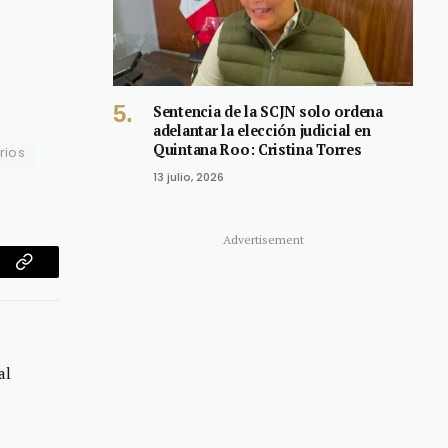
Sentencia de la SCJN solo ordena
adelantar la elección judicial en
Quintana Roo: Cristina Torres
rios
13 julio, 2026
Advertisement
am
Copy
Link
al