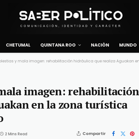
CHETUMAL
QUINTANA ROO
NACIÓN
MUNDO
lestias y mala imagen: rehabilitación hidráulica que realiza Aguakan en 
 mala imagen: rehabilitació
uakan en la zona turística
o
Compartir
2 Mins Read