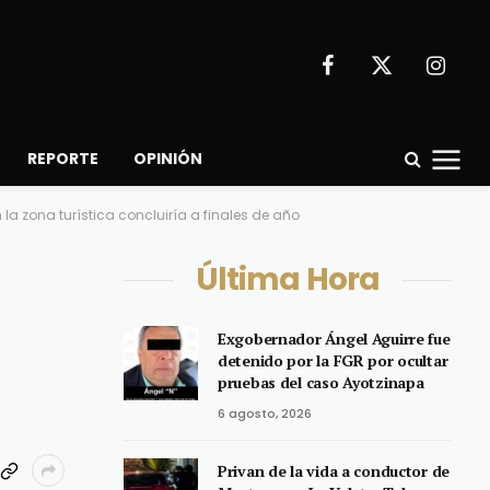
Facebook
X
Instagr
(Twitter)
REPORTE
OPINIÓN
la zona turística concluiría a finales de año
Última Hora
n
Exgobernador Ángel Aguirre fue
detenido por la FGR por ocultar
pruebas del caso Ayotzinapa
6 agosto, 2026
Privan de la vida a conductor de