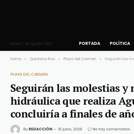
PORTADA
POLÍTICA
viernes 7 de agosto 2026
Home
Quintana Roo
Playa del Carmen
Seguirán las mo
»
»
»
PLAYA DEL CARMEN
Seguirán las molestias y
hidráulica que realiza Ag
concluiría a finales de añ
By
REDACCIÓN
15 junio, 2026
No hay comentarios