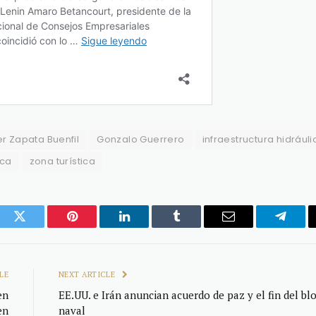
r Zapata Buenfil
Gonzalo Guerrero
infraestructura hidráuli
ica
zona turística
ook
Twitter
Pinterest
LinkedIn
Tumblr
Email
Telegr
LE
NEXT ARTICLE
en
EE.UU. e Irán anuncian acuerdo de paz y el fin del b
en
naval