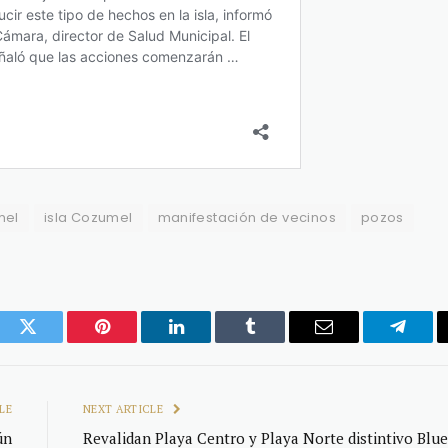
mel
isla Cozumel
manifestación de vecinos
pozos
ook
Twitter
Pinterest
LinkedIn
Tumblr
Email
Telegr
LE
NEXT ARTICLE
ún
Revalidan Playa Centro y Playa Norte distintivo Blue