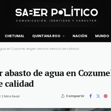
CHETUMAL
QUINTANA ROO
NACIÓN
MUNDO
gua en Cozumel; exigen vecinos servicio de calidad
r abasto de agua en Cozume
e calidad
Compartir
2 Mins Read