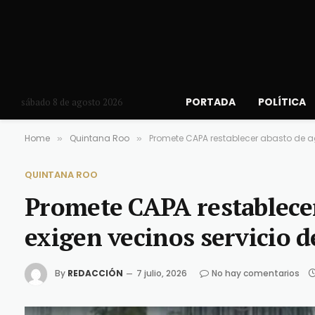
PORTADA
POLÍTICA
sábado 8 de agosto 2026
Home
Quintana Roo
Promete CAPA restablecer abasto de a
»
»
QUINTANA ROO
Promete CAPA restablece
exigen vecinos servicio d
By
REDACCIÓN
7 julio, 2026
No hay comentarios