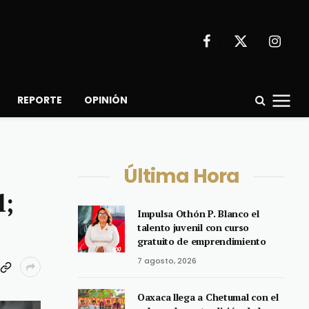
Facebook
X
Instagr
(Twitter)
REPORTE
OPINIÓN
Última Hora
l;
Impulsa Othón P. Blanco el
talento juvenil con curso
gratuito de emprendimiento
7 agosto, 2026
Oaxaca llega a Chetumal con el