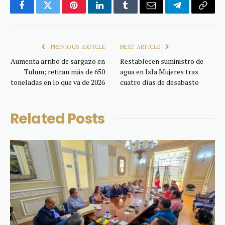
Facebook
Twitter
Pinterest
LinkedIn
Tumblr
Email
Telegram
Copy
Link
PREVIOUS ARTICLE
NEXT ARTICLE
Aumenta arribo de sargazo en
Restablecen suministro de
Tulum; retiran más de 650
agua en Isla Mujeres tras
toneladas en lo que va de 2026
cuatro días de desabasto
Related
Posts