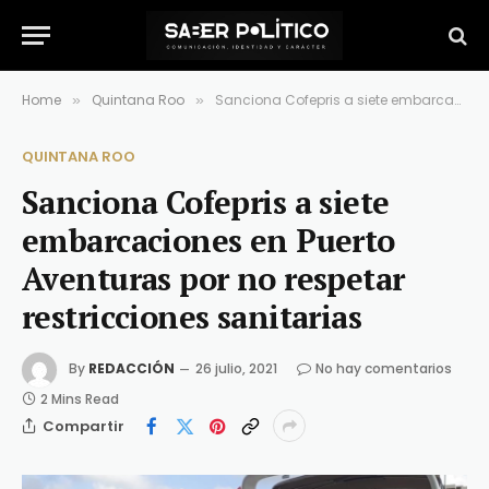
Home
Quintana Roo
Sanciona Cofepris a siete embarcaciones en Puerto Aventuras por no respetar restricciones sanitarias
»
»
QUINTANA ROO
Sanciona Cofepris a siete
embarcaciones en Puerto
Aventuras por no respetar
restricciones sanitarias
By
REDACCIÓN
26 julio, 2021
No hay comentarios
2 Mins Read
Compartir