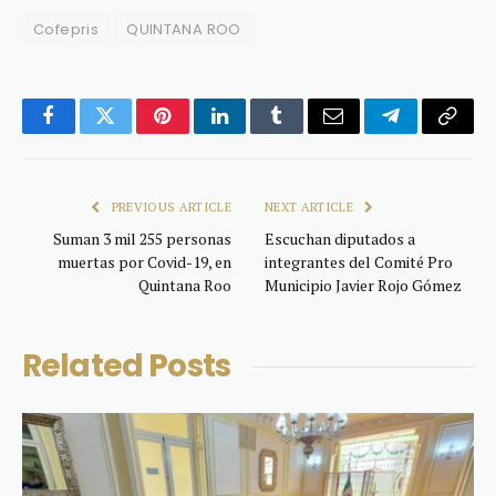
Cofepris
QUINTANA ROO
Facebook
Twitter
Pinterest
LinkedIn
Tumblr
Email
Telegram
Copy
Link
PREVIOUS ARTICLE
NEXT ARTICLE
Suman 3 mil 255 personas
Escuchan diputados a
muertas por Covid-19, en
integrantes del Comité Pro
Quintana Roo
Municipio Javier Rojo Gómez
Related
Posts