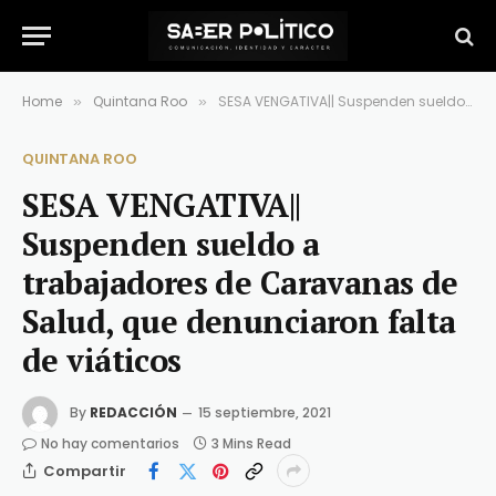
Home
Quintana Roo
SESA VENGATIVA|| Suspenden sueldo a trabajadores de Caravanas de Salud, que denunciaron falta de viáticos
»
»
QUINTANA ROO
SESA VENGATIVA||
Suspenden sueldo a
trabajadores de Caravanas de
Salud, que denunciaron falta
de viáticos
By
REDACCIÓN
15 septiembre, 2021
No hay comentarios
3 Mins Read
Compartir