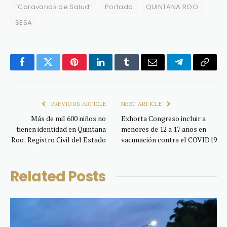
“Caravanas de Salud”
Portada
QUINTANA ROO
SESA
Facebook
Twitter
Pinterest
LinkedIn
Tumblr
Email
Telegram
Copy
Link
PREVIOUS ARTICLE
NEXT ARTICLE
Más de mil 600 niños no
Exhorta Congreso incluir a
tienen identidad en Quintana
menores de 12 a 17 años en
Roo: Registro Civil del Estado
vacunación contra el COVID19
Related
Posts