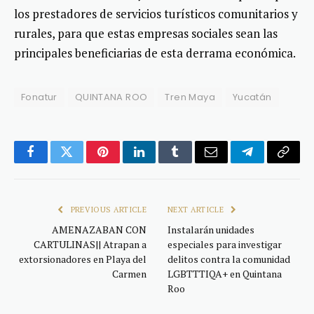
los prestadores de servicios turísticos comunitarios y
rurales, para que estas empresas sociales sean las
principales beneficiarias de esta derrama económica.
Fonatur
QUINTANA ROO
Tren Maya
Yucatán
Facebook
Twitter
Pinterest
LinkedIn
Tumblr
Email
Telegram
Copy
Link
PREVIOUS ARTICLE
NEXT ARTICLE
AMENAZABAN CON
Instalarán unidades
CARTULINAS|| Atrapan a
especiales para investigar
extorsionadores en Playa del
delitos contra la comunidad
Carmen
LGBTTTIQA+ en Quintana
Roo