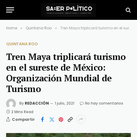
Home
Quintana Roo
Tren Maya triplicará turismo en el sureste de México: Organización Mundial de Turismo
»
»
QUINTANA ROO
Tren Maya triplicará turismo
en el sureste de México:
Organización Mundial de
Turismo
By
REDACCIÓN
1 julio, 2021
No hay comentarios
2 Mins Read
Compartir