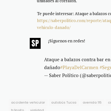
unidades al corralón.
Te puede interesar: Ataque a balazos 
https://saberpolitico.com/reporte/at
vehiculo-danado/
¡Síguenos en redes!
Ataque a balazos contra bar en
dañado
#PlayaDelCarmen
#Seg
— Saber Político (@saberpoliti
accidente vehicular
autobús Tucsa
avenida 115
c
tránsito
vialidad