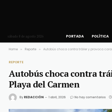
PORTADA
POLÍTICA
sábado 8 de agosto 2026
Home
Reporte
Autobús choca contra tráiler y provoca ca
»
»
REPORTE
Autobús choca contra trá
Playa del Carmen
By
REDACCIÓN
1 abril, 2026
No hay comentarios