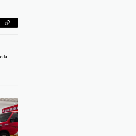
am
Copy
Link
ueda