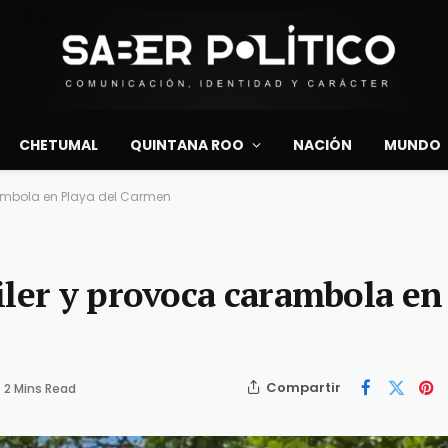
CHETUMAL
QUINTANA ROO
NACIÓN
MUNDO
rambola en Playa del Carmen
iler y provoca carambola en
Compartir
2 Mins Read