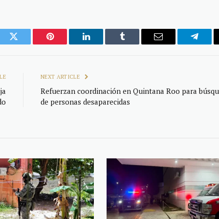
ook
Twitter
Pinterest
LinkedIn
Tumblr
Email
Telegr
LE
NEXT ARTICLE
ja
Refuerzan coordinación en Quintana Roo para búsq
do
de personas desaparecidas