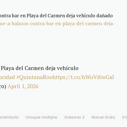
contra bar en Playa del Carmen deja vehículo dañado
aque-a-balazos-contra-bar-en-playa-del-carmen-deja-
 Playa del Carmen deja vehículo
uridad
#QuintanaRoo
https://t.co/hWoVdiwGaI
co)
April 1, 2026
arambola
choque múltiple
Galaxias 2
Nissan Kicks
tr