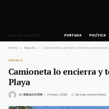
PORTADA
POLÍTICA
jueves 6 de agosto 2026
Home
Reporte
Camioneta lo encierra y termina destrozado 
»
»
REPORTE
Camioneta lo encierra y 
Playa
By
REDACCIÓN
2 mayo, 2026
No hay comentarios