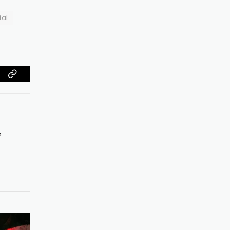
ial
am
Copy
Link
,