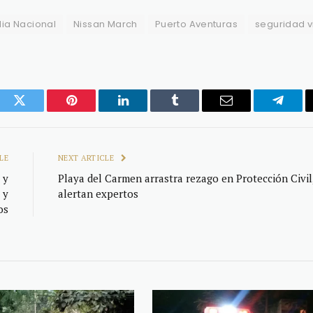
ia Nacional
Nissan March
Puerto Aventuras
seguridad v
ook
Twitter
Pinterest
LinkedIn
Tumblr
Email
Telegr
LE
NEXT ARTICLE
 y
Playa del Carmen arrastra rezago en Protección Civil
 y
alertan expertos
os