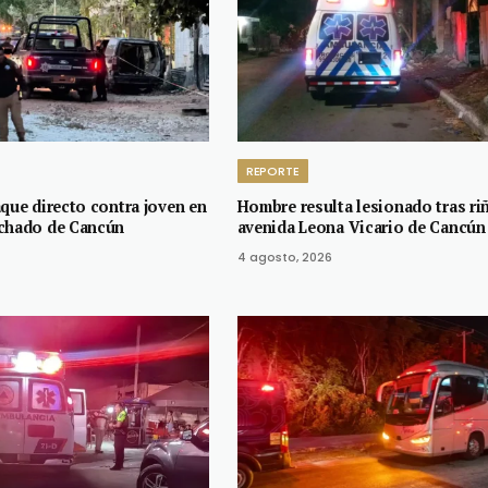
REPORTE
aque directo contra joven en
Hombre resulta lesionado tras ri
achado de Cancún
avenida Leona Vicario de Cancún
4 agosto, 2026