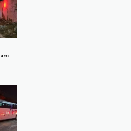
ña en