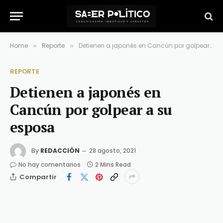
Home
Reporte
Detienen a japonés en Cancún por golpear a su esposa
»
»
REPORTE
Detienen a japonés en
Cancún por golpear a su
esposa
By
REDACCIÓN
28 agosto, 2021
No hay comentarios
2 Mins Read
Compartir