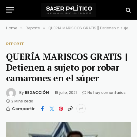
Home
Reporte
QUERÍA MARISCOS GRATIS || Detienen a sujeto por robar camarones en el súper
»
»
REPORTE
QUERÍA MARISCOS GRATIS ||
Detienen a sujeto por robar
camarones en el súper
By
REDACCIÓN
19 julio, 2021
No hay comentarios
2 Mins Read
Compartir