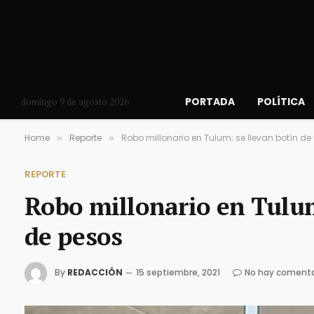
PORTADA
POLÍTICA
domingo 9 de agosto 2026
Home
Reporte
Robo millonario en Tulum; se llevan botín de
»
»
REPORTE
Robo millonario en Tulum
de pesos
By
REDACCIÓN
15 septiembre, 2021
No hay comenta