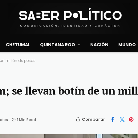
CHETUMAL
QUINTANA ROO
NACIÓN
MUNDO
 un millón de pesos
; se llevan botín de un mil
Compartir
rios
1 Min Read