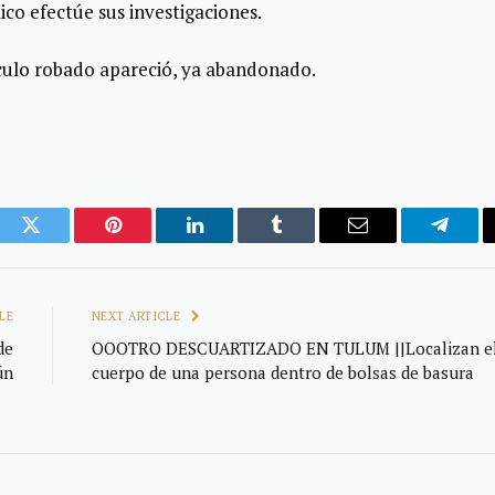
ico efectúe sus investigaciones.
hículo robado apareció, ya abandonado.
ook
Twitter
Pinterest
LinkedIn
Tumblr
Email
Telegr
LE
NEXT ARTICLE
de
OOOTRO DESCUARTIZADO EN TULUM ||Localizan e
ún
cuerpo de una persona dentro de bolsas de basura