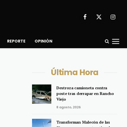
Facebook
X
Instagr
(Twitter)
REPORTE
OPINIÓN
Última Hora
Destroza camioneta contra
poste tras derrapar en Rancho
Viejo
8 agosto, 2026
Transforman Malecón de las