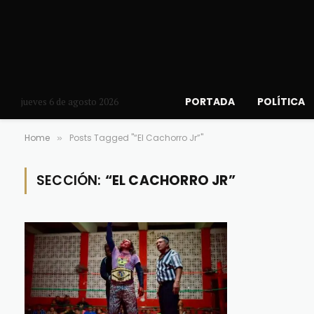
PORTADA
POLÍTICA
jueves 6 de agosto 2026
Home
Posts Tagged "“El Cachorro Jr”"
»
SECCIÓN:
“EL CACHORRO JR”