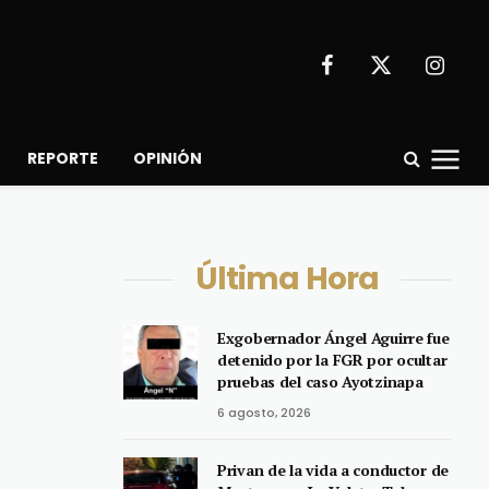
Facebook
X
Instagr
(Twitter)
REPORTE
OPINIÓN
Última Hora
Exgobernador Ángel Aguirre fue
detenido por la FGR por ocultar
pruebas del caso Ayotzinapa
6 agosto, 2026
Privan de la vida a conductor de