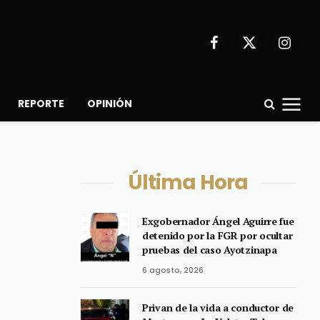
Facebook
X
Instagr
(Twitter)
REPORTE
OPINIÓN
Última Hora
Exgobernador Ángel Aguirre fue
detenido por la FGR por ocultar
pruebas del caso Ayotzinapa
6 agosto, 2026
Privan de la vida a conductor de