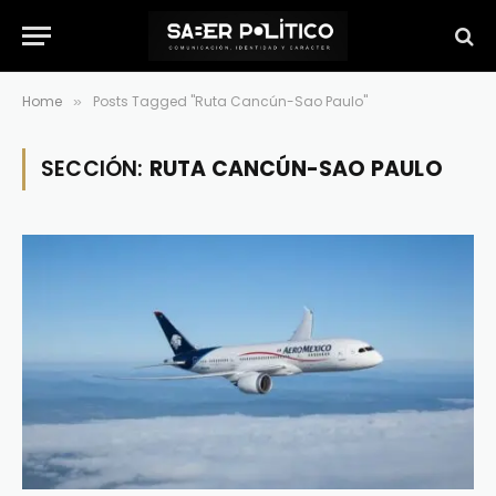
Home
Posts Tagged "Ruta Cancún-Sao Paulo"
»
SECCIÓN:
RUTA CANCÚN-SAO PAULO