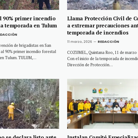
l 90% primer incendio
Llama Protección Civil de 
 la temporada en Tulum
a extremar precauciones an
temporada de incendios
EDACCIÓN
11 marzo, 2026
REDACCIÓN
vención de brigadistas en San
 al 90% primer incendio forestal
COZUMEL, Quintana Roo, 11 de marzo 
a en Tulum. TULUM,…
Con el inicio de la temporada de incendi
Dirección de Protección…
o se declara listo ante
Instalan Comité Especializa