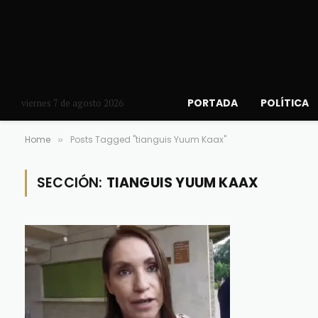
PORTADA
POLÍTICA
viernes 7 de agosto 2026
Home
Posts Tagged "tianguis Yuum Kaax"
»
SECCIÓN:
TIANGUIS YUUM KAAX