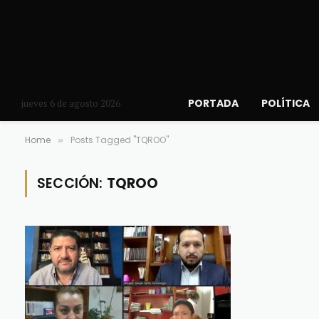
PORTADA
POLÍTICA
jueves 6 de agosto 2026
Home
Posts Tagged "TQROO"
»
SECCIÓN:
TQROO