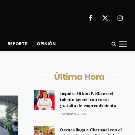
Facebook
X
Instagr
(Twitter)
REPORTE
OPINIÓN
Última Hora
Impulsa Othón P. Blanco el
talento juvenil con curso
gratuito de emprendimiento
7 agosto, 2026
Oaxaca llega a Chetumal con el