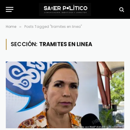
Home
Posts Tagged "tramites en linea"
»
SECCIÓN:
TRAMITES EN LINEA