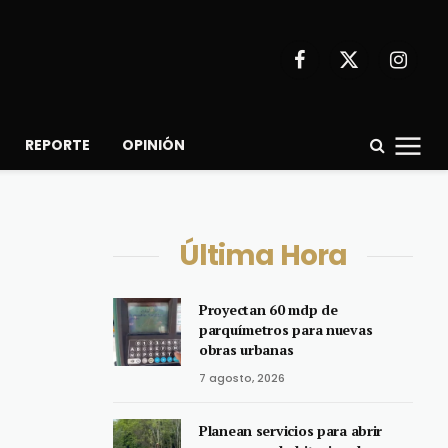
Facebook
X
Instagr
(Twitter)
REPORTE
OPINIÓN
Última Hora
Proyectan 60 mdp de
parquímetros para nuevas
obras urbanas
7 agosto, 2026
Planean servicios para abrir