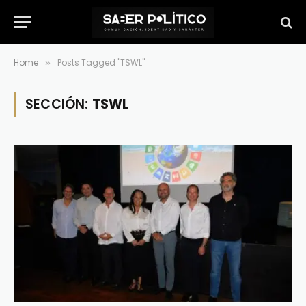
Home
Posts Tagged "TSWL"
»
SECCIÓN:
TSWL