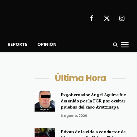
Facebook
X
Instagr
(Twitter)
REPORTE
OPINIÓN
Última Hora
Exgobernador Ángel Aguirre fue
detenido por la FGR por ocultar
pruebas del caso Ayotzinapa
6 agosto, 2026
Privan de la vida a conductor de