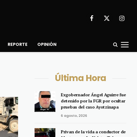
Facebook
X
Instagr
(Twitter)
REPORTE
OPINIÓN
Última Hora
Exgobernador Ángel Aguirre fue
detenido por la FGR por ocultar
pruebas del caso Ayotzinapa
6 agosto, 2026
Privan de la vida a conductor de