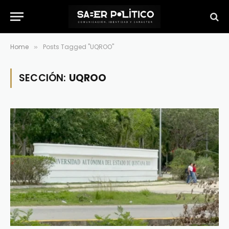
Home
Posts Tagged "UQROO"
»
SECCIÓN:
UQROO