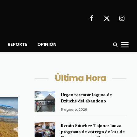
Facebook
X
Instagr
(Twitter)
REPORTE
OPINIÓN
Última Hora
Urgen rescatar laguna de
Dziuché del abandono
5 agosto, 2026
Renán Sánchez Tajonar lanza
programa de entrega de kits de