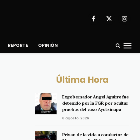
Facebook
X
Instagr
(Twitter)
REPORTE
OPINIÓN
Última Hora
Exgobernador Ángel Aguirre fue
detenido por la FGR por ocultar
pruebas del caso Ayotzinapa
6 agosto, 2026
Privan de la vida a conductor de