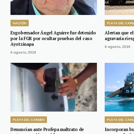
NACIÓN
PLAYA DEL CAR
Exgobernador Ángel Aguirre fue detenido
Alertan que el
por la FGR por ocultar pruebas del caso
agravaría rie
Ayotzinapa
6 agosto, 2026
6 agosto, 2026
PLAYA DEL CARMEN
PLAYA DEL CAR
Denuncian ante Profepa maltrato de
Incorporan b