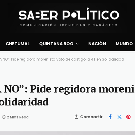
CHETUMAL
QUINTANA ROO
NACIÓN
MUNDO
A NO”: Pide regidora morenista voto de castigo la 4T en Solidaridad
NO”: Pide regidora moreni
Solidaridad
Compartir
2 Mins Read