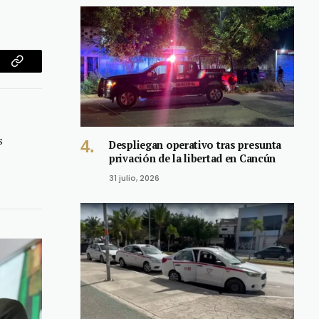
am
Copy
Link
s
Despliegan operativo tras presunta
privación de la libertad en Cancún
31 julio, 2026