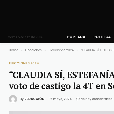
PORTADA
POLÍTICA
jueves 6 de agosto 2026
Home
Elecciones
Elecciones 2024
“CLAUDIA SÍ, ESTEFANÍ
»
»
»
ELECCIONES 2024
“CLAUDIA SÍ, ESTEFANÍA 
voto de castigo la 4T en 
By
REDACCIÓN
16 mayo, 2024
No hay comentarios