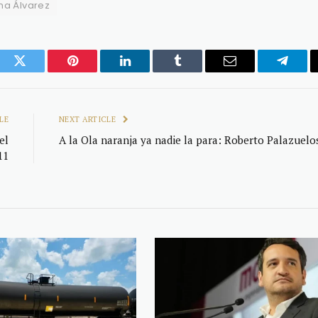
na Álvarez
ook
Twitter
Pinterest
LinkedIn
Tumblr
Email
Telegr
LE
NEXT ARTICLE
el
A la Ola naranja ya nadie la para: Roberto Palazuelo
11