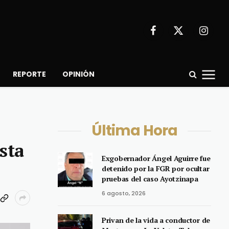
Facebook
X
Instagr
(Twitter)
REPORTE
OPINIÓN
Última Hora
sta
Exgobernador Ángel Aguirre fue
detenido por la FGR por ocultar
pruebas del caso Ayotzinapa
6 agosto, 2026
Privan de la vida a conductor de