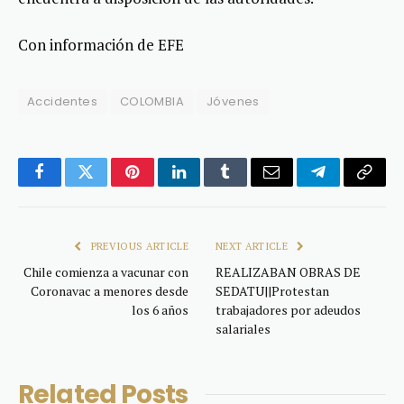
Con información de EFE
Accidentes
COLOMBIA
Jóvenes
Facebook
Twitter
Pinterest
LinkedIn
Tumblr
Email
Telegram
Copy
Link
PREVIOUS ARTICLE
NEXT ARTICLE
Chile comienza a vacunar con
REALIZABAN OBRAS DE
Coronavac a menores desde
SEDATU||Protestan
los 6 años
trabajadores por adeudos
salariales
Related
Posts